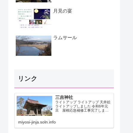
月見の宴
ラムサール
リンク
三吉神社
ライトアップ ライトアップ 天井絵
ライトアップしました 令和6年元
旦 屋根応急補修工事完了しまし
た 大山公園文書2-1ダウンロード
miyosi-jinja.soln.info