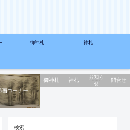
ー
御神札
神札
お知ら
御神札
神札
問合せ
せ
墨画コーナー
検索