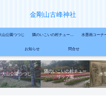
金剛山古峰神社
大山公園つつじ
隣のいこいの村チューリップ園
水墨画コーナ
お知らせ
問合せ
隣のいこいの村チュー
大山公園つつじ
水
リップ園